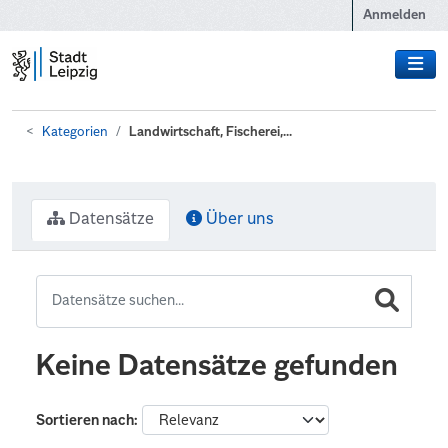
Zum Hauptinhalt wechseln
Anmelden
Kategorien
Landwirtschaft, Fischerei,...
Datensätze
Über uns
Keine Datensätze gefunden
Sortieren nach