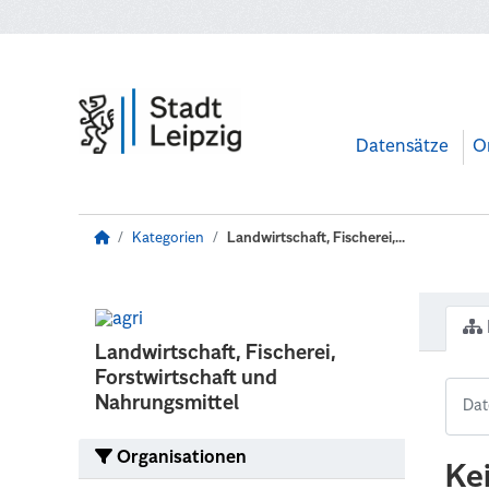
Zum Hauptinhalt wechseln
Datensätze
O
Kategorien
Landwirtschaft, Fischerei,...
Landwirtschaft, Fischerei,
Forstwirtschaft und
Nahrungsmittel
Organisationen
Ke