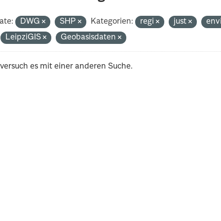
ate:
DWG
SHP
Kategorien:
regi
just
env
LeipziGIS
Geobasisdaten
 versuch es mit einer anderen Suche.