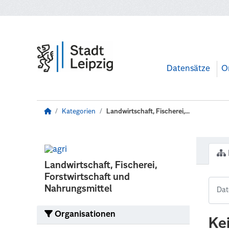
Zum Hauptinhalt wechseln
Datensätze
O
Kategorien
Landwirtschaft, Fischerei,...
Landwirtschaft, Fischerei,
Forstwirtschaft und
Nahrungsmittel
Organisationen
Ke