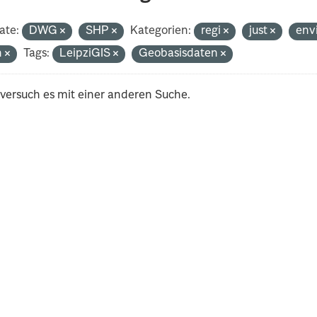
ate:
DWG
SHP
Kategorien:
regi
just
env
h
Tags:
LeipziGIS
Geobasisdaten
 versuch es mit einer anderen Suche.