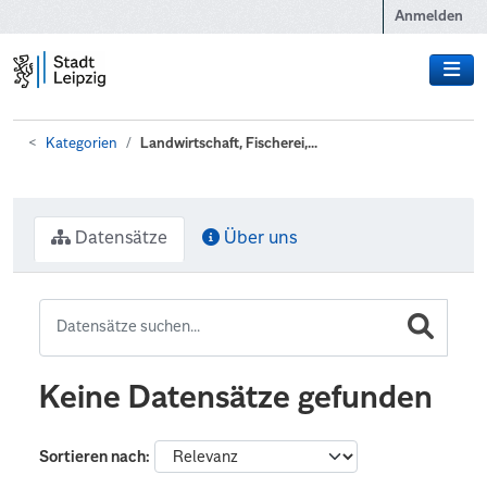
Zum Hauptinhalt wechseln
Anmelden
Kategorien
Landwirtschaft, Fischerei,...
Datensätze
Über uns
Keine Datensätze gefunden
Sortieren nach