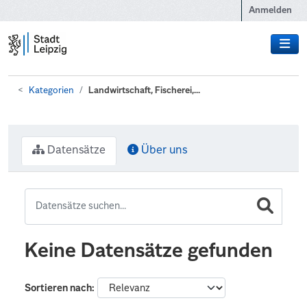
Zum Hauptinhalt wechseln
Anmelden
Kategorien
Landwirtschaft, Fischerei,...
Datensätze
Über uns
Keine Datensätze gefunden
Sortieren nach