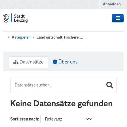
Zum Hauptinhalt wechseln
Anmelden
Kategorien
Landwirtschaft, Fischerei,...
Datensätze
Über uns
Keine Datensätze gefunden
Sortieren nach