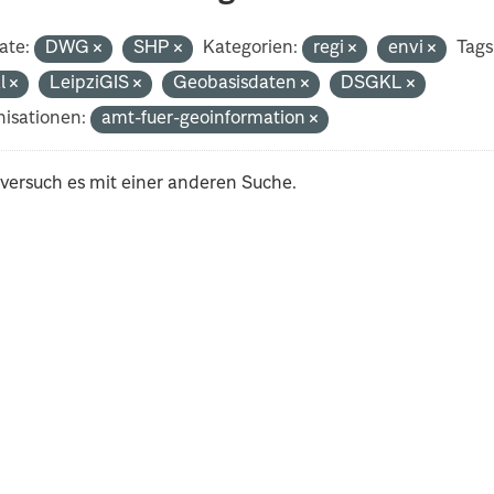
ate:
DWG
SHP
Kategorien:
regi
envi
Tags
al
LeipziGIS
Geobasisdaten
DSGKL
isationen:
amt-fuer-geoinformation
 versuch es mit einer anderen Suche.