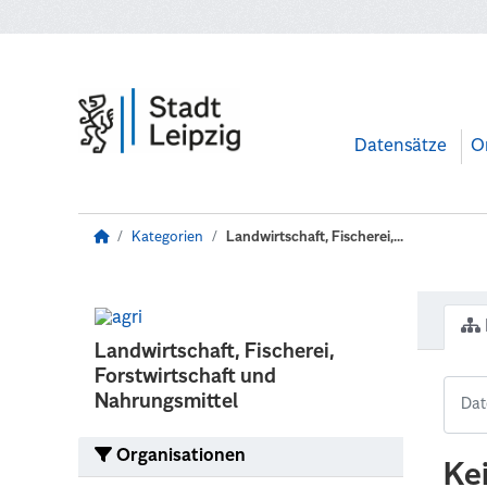
Zum Hauptinhalt wechseln
Datensätze
O
Kategorien
Landwirtschaft, Fischerei,...
Landwirtschaft, Fischerei,
Forstwirtschaft und
Nahrungsmittel
Organisationen
Ke