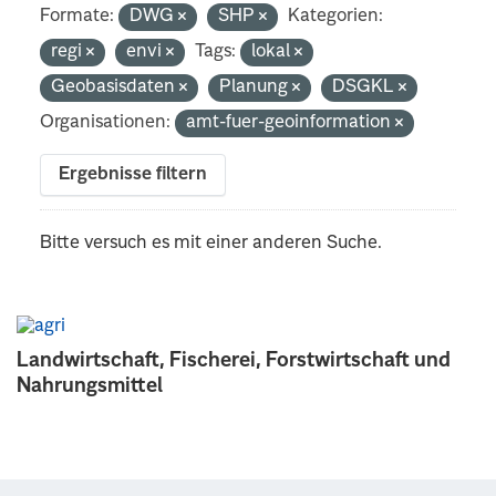
Formate:
DWG
SHP
Kategorien:
regi
envi
Tags:
lokal
Geobasisdaten
Planung
DSGKL
Organisationen:
amt-fuer-geoinformation
Ergebnisse filtern
Bitte versuch es mit einer anderen Suche.
Landwirtschaft, Fischerei, Forstwirtschaft und
Nahrungsmittel