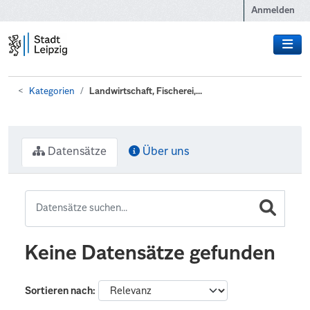
Zum Hauptinhalt wechseln
Anmelden
Kategorien
Landwirtschaft, Fischerei,...
Datensätze
Über uns
Keine Datensätze gefunden
Sortieren nach