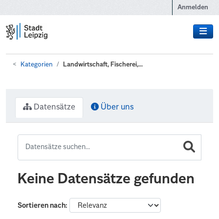
Zum Hauptinhalt wechseln
Anmelden
Kategorien
Landwirtschaft, Fischerei,...
Datensätze
Über uns
Keine Datensätze gefunden
Sortieren nach