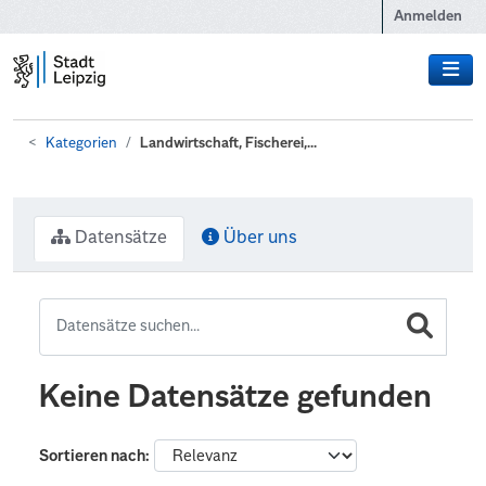
Zum Hauptinhalt wechseln
Anmelden
Kategorien
Landwirtschaft, Fischerei,...
Datensätze
Über uns
Keine Datensätze gefunden
Sortieren nach