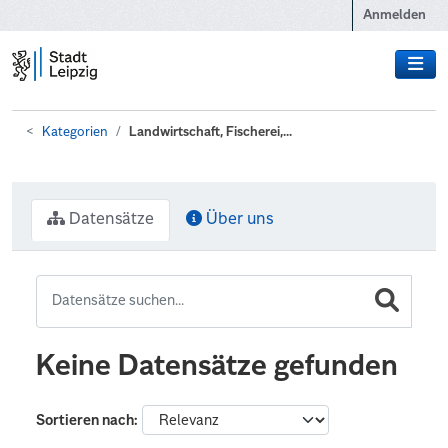
Zum Hauptinhalt wechseln
Anmelden
Kategorien
Landwirtschaft, Fischerei,...
Datensätze
Über uns
Keine Datensätze gefunden
Sortieren nach