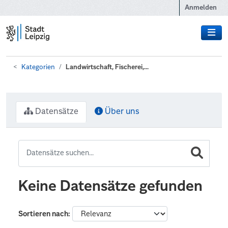
Zum Hauptinhalt wechseln
Anmelden
Kategorien
Landwirtschaft, Fischerei,...
Datensätze
Über uns
Keine Datensätze gefunden
Sortieren nach