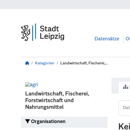
Zum Hauptinhalt wechseln
Datensätze
O
Kategorien
Landwirtschaft, Fischerei,...
Landwirtschaft, Fischerei,
Forstwirtschaft und
Nahrungsmittel
Organisationen
Ke