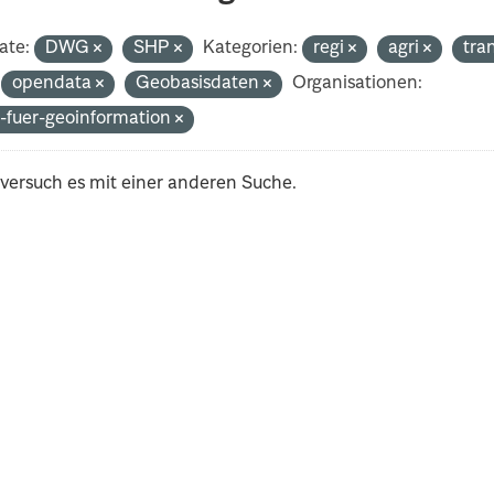
ate:
DWG
SHP
Kategorien:
regi
agri
tra
opendata
Geobasisdaten
Organisationen:
-fuer-geoinformation
 versuch es mit einer anderen Suche.