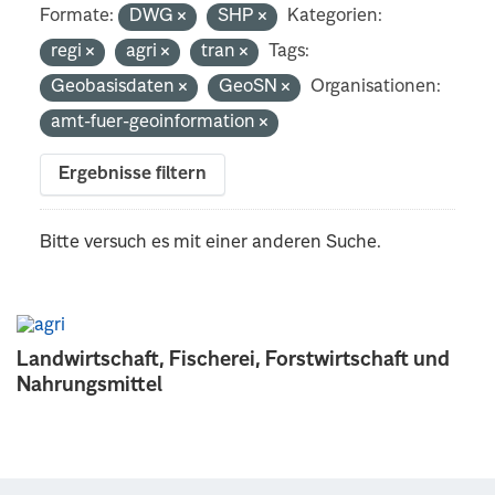
Formate:
DWG
SHP
Kategorien:
regi
agri
tran
Tags:
Geobasisdaten
GeoSN
Organisationen:
amt-fuer-geoinformation
Ergebnisse filtern
Bitte versuch es mit einer anderen Suche.
Landwirtschaft, Fischerei, Forstwirtschaft und
Nahrungsmittel