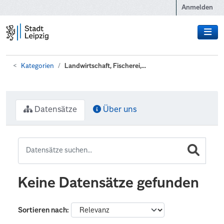
Zum Hauptinhalt wechseln
Anmelden
Kategorien
Landwirtschaft, Fischerei,...
Datensätze
Über uns
Keine Datensätze gefunden
Sortieren nach