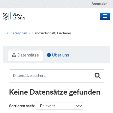
Zum Hauptinhalt wechseln
Anmelden
Kategorien
Landwirtschaft, Fischerei,...
Datensätze
Über uns
Keine Datensätze gefunden
Sortieren nach