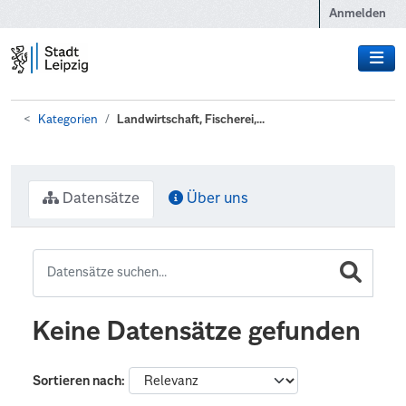
Zum Hauptinhalt wechseln
Anmelden
Kategorien
Landwirtschaft, Fischerei,...
Datensätze
Über uns
Keine Datensätze gefunden
Sortieren nach