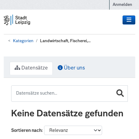
Zum Hauptinhalt wechseln
Anmelden
Kategorien
Landwirtschaft, Fischerei,...
Datensätze
Über uns
Keine Datensätze gefunden
Sortieren nach