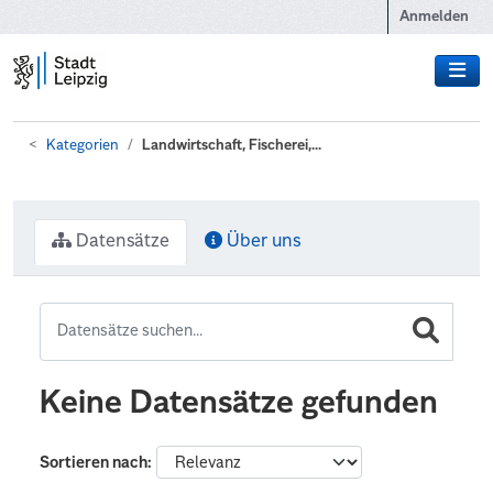
Zum Hauptinhalt wechseln
Anmelden
Kategorien
Landwirtschaft, Fischerei,...
Datensätze
Über uns
Keine Datensätze gefunden
Sortieren nach