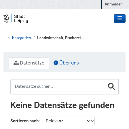
Zum Hauptinhalt wechseln
Anmelden
Kategorien
Landwirtschaft, Fischerei,...
Datensätze
Über uns
Keine Datensätze gefunden
Sortieren nach