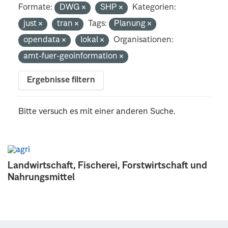
Formate:
DWG
SHP
Kategorien:
just
tran
Tags:
Planung
opendata
lokal
Organisationen:
amt-fuer-geoinformation
Ergebnisse filtern
Bitte versuch es mit einer anderen Suche.
Landwirtschaft, Fischerei, Forstwirtschaft und
Nahrungsmittel