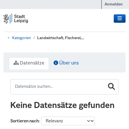
Zum Hauptinhalt wechseln
Anmelden
Kategorien
Landwirtschaft, Fischerei,...
Datensätze
Über uns
Keine Datensätze gefunden
Sortieren nach