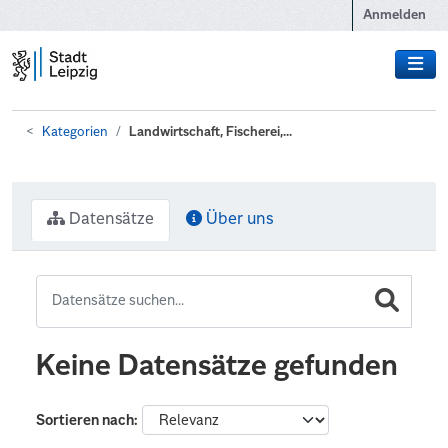
Zum Hauptinhalt wechseln
Anmelden
Kategorien
Landwirtschaft, Fischerei,...
Datensätze
Über uns
Keine Datensätze gefunden
Sortieren nach