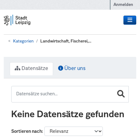
Zum Hauptinhalt wechseln
Anmelden
Kategorien
Landwirtschaft, Fischerei,...
Datensätze
Über uns
Keine Datensätze gefunden
Sortieren nach