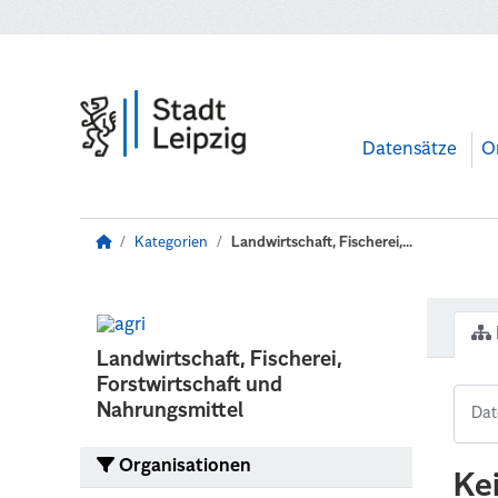
Zum Hauptinhalt wechseln
Datensätze
O
Kategorien
Landwirtschaft, Fischerei,...
Landwirtschaft, Fischerei,
Forstwirtschaft und
Nahrungsmittel
Organisationen
Ke