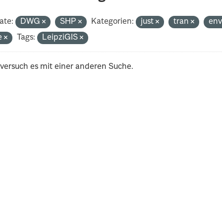
ate:
DWG
SHP
Kategorien:
just
tran
en
e
Tags:
LeipziGIS
 versuch es mit einer anderen Suche.