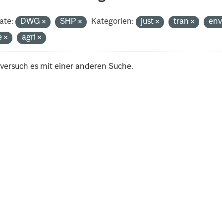
ate:
DWG
SHP
Kategorien:
just
tran
en
e
agri
 versuch es mit einer anderen Suche.