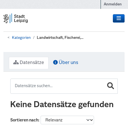
Zum Hauptinhalt wechseln
Anmelden
Kategorien
Landwirtschaft, Fischerei,...
Datensätze
Über uns
Keine Datensätze gefunden
Sortieren nach