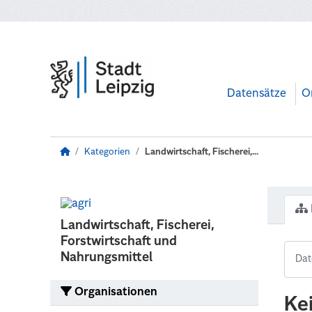
Zum Hauptinhalt wechseln
Datensätze
O
Kategorien
Landwirtschaft, Fischerei,...
Landwirtschaft, Fischerei,
Forstwirtschaft und
Nahrungsmittel
Organisationen
Ke