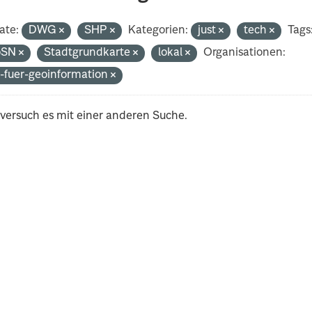
ate:
DWG
SHP
Kategorien:
just
tech
Tags
oSN
Stadtgrundkarte
lokal
Organisationen:
-fuer-geoinformation
 versuch es mit einer anderen Suche.