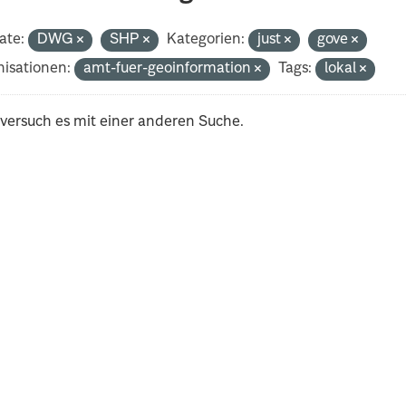
ate:
DWG
SHP
Kategorien:
just
gove
isationen:
amt-fuer-geoinformation
Tags:
lokal
 versuch es mit einer anderen Suche.