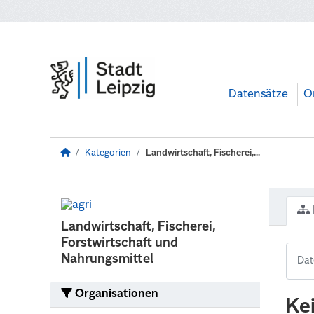
Zum Hauptinhalt wechseln
Datensätze
O
Kategorien
Landwirtschaft, Fischerei,...
Landwirtschaft, Fischerei,
Forstwirtschaft und
Nahrungsmittel
Organisationen
Ke