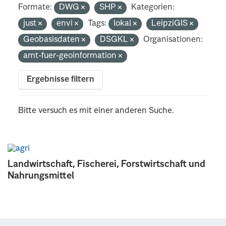
Formate:
DWG
SHP
Kategorien:
just
envi
Tags:
lokal
LeipziGIS
Geobasisdaten
DSGKL
Organisationen:
amt-fuer-geoinformation
Ergebnisse filtern
Bitte versuch es mit einer anderen Suche.
Landwirtschaft, Fischerei, Forstwirtschaft und
Nahrungsmittel