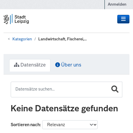
Zum Hauptinhalt wechseln
Anmelden
Kategorien
Landwirtschaft, Fischerei,...
Datensätze
Über uns
Keine Datensätze gefunden
Sortieren nach