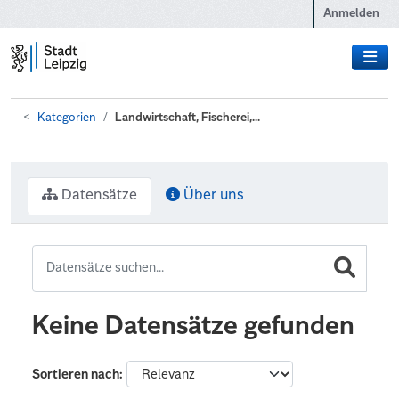
Zum Hauptinhalt wechseln
Anmelden
Kategorien
Landwirtschaft, Fischerei,...
Datensätze
Über uns
Keine Datensätze gefunden
Sortieren nach