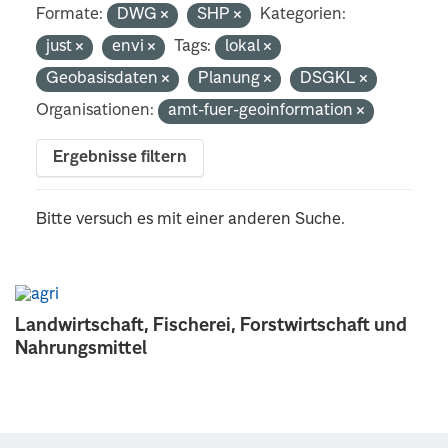
Formate:
DWG
SHP
Kategorien:
just
envi
Tags:
lokal
Geobasisdaten
Planung
DSGKL
Organisationen:
amt-fuer-geoinformation
Ergebnisse filtern
Bitte versuch es mit einer anderen Suche.
Landwirtschaft, Fischerei, Forstwirtschaft und
Nahrungsmittel