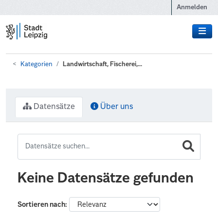
Zum Hauptinhalt wechseln
Anmelden
Kategorien
Landwirtschaft, Fischerei,...
Datensätze
Über uns
Keine Datensätze gefunden
Sortieren nach