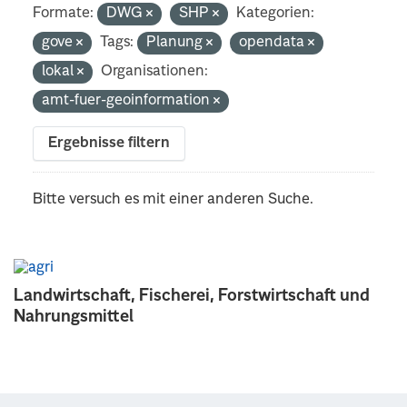
Formate:
DWG
SHP
Kategorien:
gove
Tags:
Planung
opendata
lokal
Organisationen:
amt-fuer-geoinformation
Ergebnisse filtern
Bitte versuch es mit einer anderen Suche.
Landwirtschaft, Fischerei, Forstwirtschaft und
Nahrungsmittel