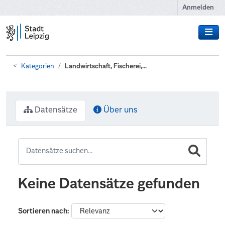
Zum Hauptinhalt wechseln
Anmelden
Kategorien
Landwirtschaft, Fischerei,...
Datensätze
Über uns
Keine Datensätze gefunden
Sortieren nach