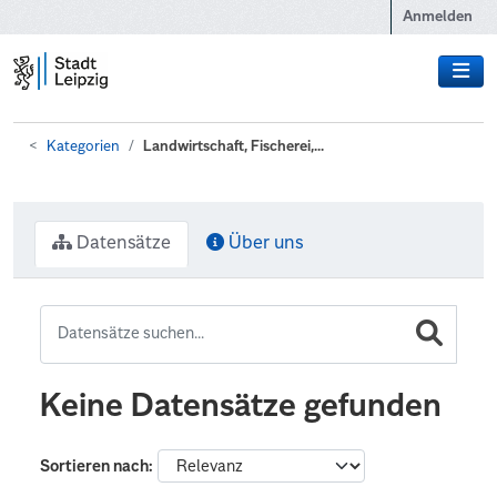
Zum Hauptinhalt wechseln
Anmelden
Kategorien
Landwirtschaft, Fischerei,...
Datensätze
Über uns
Keine Datensätze gefunden
Sortieren nach