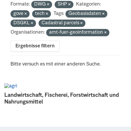
Formate:
DWG
SHP
Kategorien:
gove
tech
Tags:
Geobasisdaten
DSGKL
Cadastral parcels
Organisationen:
amt-fuer-geoinformation
Ergebnisse filtern
Bitte versuch es mit einer anderen Suche.
Landwirtschaft, Fischerei, Forstwirtschaft und
Nahrungsmittel