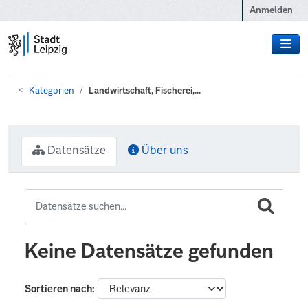
Zum Hauptinhalt wechseln
Anmelden
Kategorien
Landwirtschaft, Fischerei,...
Datensätze
Über uns
Keine Datensätze gefunden
Sortieren nach