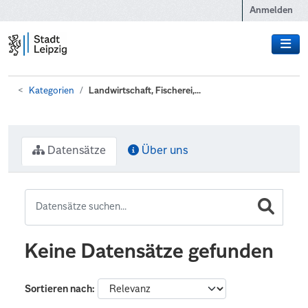
Zum Hauptinhalt wechseln
Anmelden
Kategorien
Landwirtschaft, Fischerei,...
Datensätze
Über uns
Keine Datensätze gefunden
Sortieren nach