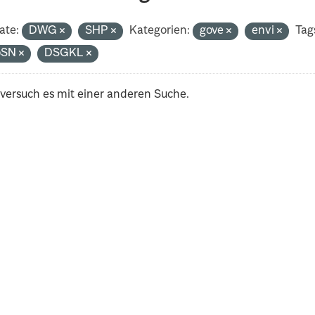
ate:
DWG
SHP
Kategorien:
gove
envi
Tag
oSN
DSGKL
 versuch es mit einer anderen Suche.