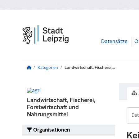
Zum Hauptinhalt wechseln
Datensätze
O
Kategorien
Landwirtschaft, Fischerei,...
Landwirtschaft, Fischerei,
Forstwirtschaft und
Nahrungsmittel
Organisationen
Ke