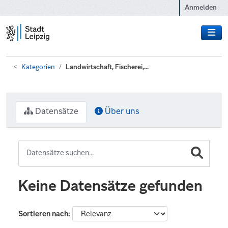
Zum Hauptinhalt wechseln
Anmelden
Kategorien
Landwirtschaft, Fischerei,...
Datensätze
Über uns
Keine Datensätze gefunden
Sortieren nach