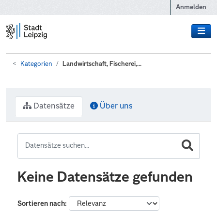
Zum Hauptinhalt wechseln
Anmelden
Kategorien
Landwirtschaft, Fischerei,...
Datensätze
Über uns
Keine Datensätze gefunden
Sortieren nach