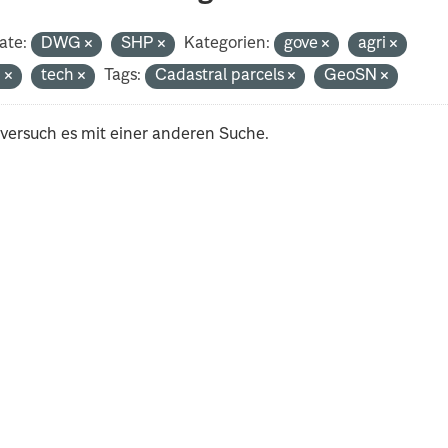
ate:
DWG
SHP
Kategorien:
gove
agri
n
tech
Tags:
Cadastral parcels
GeoSN
 versuch es mit einer anderen Suche.