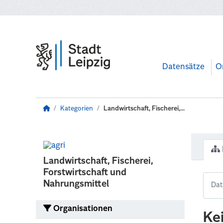
Zum Hauptinhalt wechseln
Datensätze
O
Kategorien
Landwirtschaft, Fischerei,...
Landwirtschaft, Fischerei,
Forstwirtschaft und
Nahrungsmittel
Organisationen
Ke