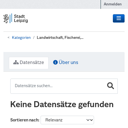
Zum Hauptinhalt wechseln
Anmelden
Kategorien
Landwirtschaft, Fischerei,...
Datensätze
Über uns
Keine Datensätze gefunden
Sortieren nach