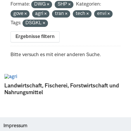
Formate:
DWG
SHP
Kategorien:
gove
agri
tran
tech
envi
Tags:
DSGKL
Ergebnisse filtern
Bitte versuch es mit einer anderen Suche.
Landwirtschaft, Fischerei, Forstwirtschaft und
Nahrungsmittel
Impressum