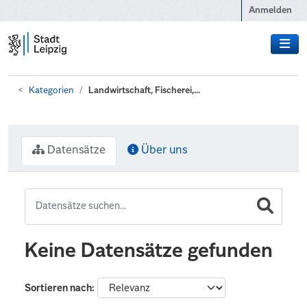
Zum Hauptinhalt wechseln
Anmelden
Kategorien
Landwirtschaft, Fischerei,...
Datensätze
Über uns
Keine Datensätze gefunden
Sortieren nach