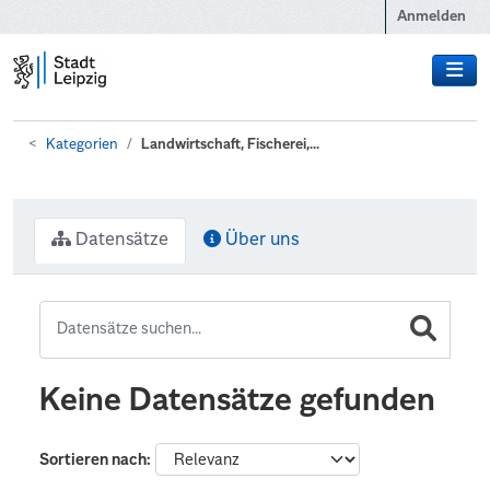
Zum Hauptinhalt wechseln
Anmelden
Kategorien
Landwirtschaft, Fischerei,...
Datensätze
Über uns
Keine Datensätze gefunden
Sortieren nach