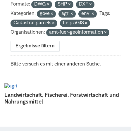
Formate:
DWG
SHP
DXF
Kategorien:
gove
agri
envi
Tags:
Cadastral parcels
LeipziGIS
Organisationen:
amt-fuer-geoinformation
Ergebnisse filtern
Bitte versuch es mit einer anderen Suche.
Landwirtschaft, Fischerei, Forstwirtschaft und
Nahrungsmittel