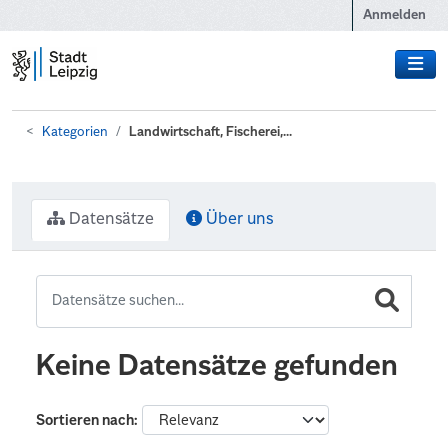
Zum Hauptinhalt wechseln
Anmelden
Kategorien
Landwirtschaft, Fischerei,...
Datensätze
Über uns
Keine Datensätze gefunden
Sortieren nach