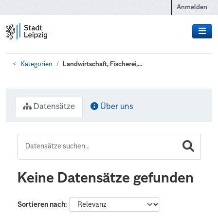
Zum Hauptinhalt wechseln
Anmelden
Kategorien
Landwirtschaft, Fischerei,...
Datensätze
Über uns
Keine Datensätze gefunden
Sortieren nach