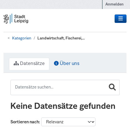
Zum Hauptinhalt wechseln
Anmelden
Kategorien
Landwirtschaft, Fischerei,...
Datensätze
Über uns
Keine Datensätze gefunden
Sortieren nach