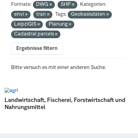
Formate:
DWG
SHP
Kategorien:
envi
tran
Tags:
Geobasisdaten
LeipziGIS
Planung
Cadastral parcels
Ergebnisse filtern
Bitte versuch es mit einer anderen Suche.
Landwirtschaft, Fischerei, Forstwirtschaft und
Nahrungsmittel