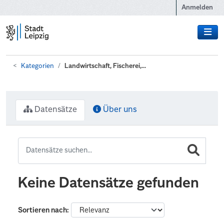
Zum Hauptinhalt wechseln
Anmelden
Kategorien
Landwirtschaft, Fischerei,...
Datensätze
Über uns
Keine Datensätze gefunden
Sortieren nach