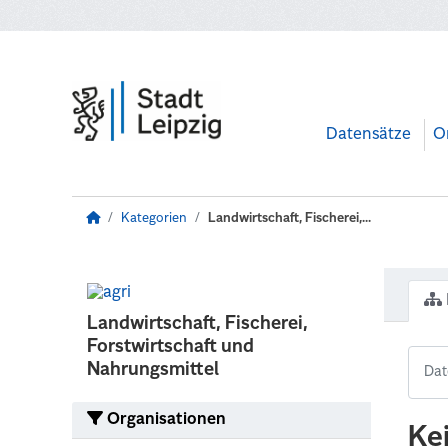
Zum Hauptinhalt wechseln
Datensätze
O
Kategorien
Landwirtschaft, Fischerei,...
Landwirtschaft, Fischerei,
Forstwirtschaft und
Nahrungsmittel
Organisationen
Ke