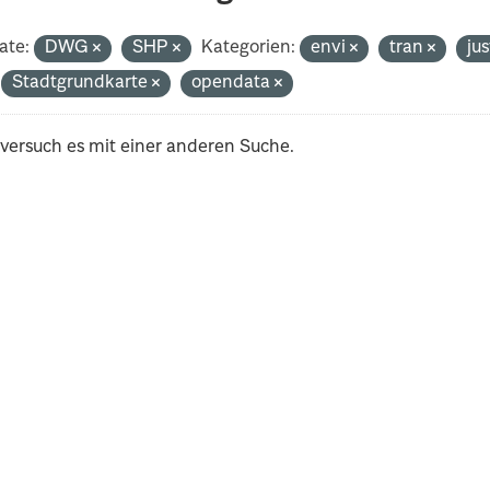
ate:
DWG
SHP
Kategorien:
envi
tran
ju
Stadtgrundkarte
opendata
 versuch es mit einer anderen Suche.