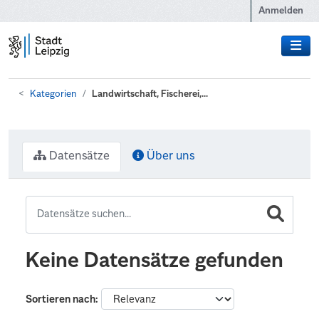
Zum Hauptinhalt wechseln
Anmelden
Kategorien
Landwirtschaft, Fischerei,...
Datensätze
Über uns
Keine Datensätze gefunden
Sortieren nach