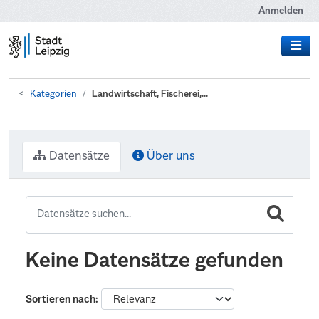
Zum Hauptinhalt wechseln
Anmelden
Kategorien
Landwirtschaft, Fischerei,...
Datensätze
Über uns
Keine Datensätze gefunden
Sortieren nach