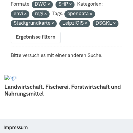
Formate:
DWG
SHP
Kategorien:
envi
regi
Tags:
opendata
Stadtgrundkarte
LeipziGIS
DSGKL
Ergebnisse filtern
Bitte versuch es mit einer anderen Suche.
Landwirtschaft, Fischerei, Forstwirtschaft und
Nahrungsmittel
Impressum