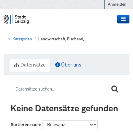
Zum Hauptinhalt wechseln
Anmelden
Kategorien
Landwirtschaft, Fischerei,...
Datensätze
Über uns
Keine Datensätze gefunden
Sortieren nach