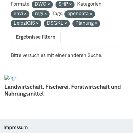
Formate:
DWG
SHP
Kategorien:
envi
regi
Tags:
opendata
LeipziGIS
DSGKL
Planung
Ergebnisse filtern
Bitte versuch es mit einer anderen Suche.
Landwirtschaft, Fischerei, Forstwirtschaft und
Nahrungsmittel
Impressum