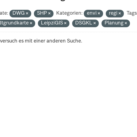
ate:
DWG
SHP
Kategorien:
envi
regi
Tags
dtgrundkarte
LeipziGIS
DSGKL
Planung
 versuch es mit einer anderen Suche.