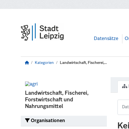
Zum Hauptinhalt wechseln
Datensätze
O
Kategorien
Landwirtschaft, Fischerei,...
Landwirtschaft, Fischerei,
Forstwirtschaft und
Nahrungsmittel
Organisationen
Ke